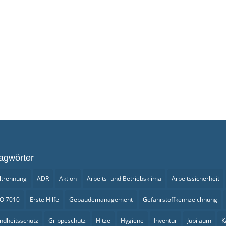
agwörter
ltrennung
ADR
Aktion
Arbeits- und Betriebsklima
Arbeitssicherheit
SO 7010
Erste Hilfe
Gebäudemanagement
Gefahrstoffkennzeichnung
ndheitsschutz
Grippeschutz
Hitze
Hygiene
Inventur
Jubiläum
K