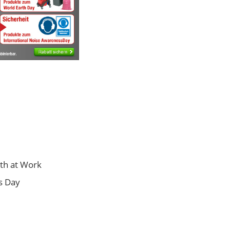
lth at Work
s Day