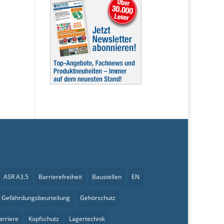
ASR A3.5
Barrierefreiheit
Baustellen
EN
Gefährdungsbeurteilung
Gehörschutz
arriere
Kopfschutz
Lagertechnik