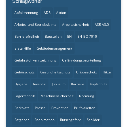
Schlagwörter
Abfalltrennung
ADR
Aktion
Arbeits- und Betriebsklima
Arbeitssicherheit
ASR A3.5
Barrierefreiheit
Baustellen
EN
EN ISO 7010
Erste Hilfe
Gebäudemanagement
Gefahrstoffkennzeichnung
Gefährdungsbeurteilung
Gehörschutz
Gesundheitsschutz
Grippeschutz
Hitze
Hygiene
Inventur
Jubiläum
Karriere
Kopfschutz
Lagertechnik
Maschinensicherheit
Normung
Parkplatz
Presse
Prävention
Prüfplaketten
Ratgeber
Reanimation
Rutschgefahr
Schilder