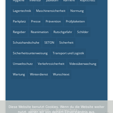
Hygiene
Inventur
Jubiläum
Karriere
Kopfschutz
Lagertechnik
Maschinensicherheit
Normung
Parkplatz
Presse
Prävention
Prüfplaketten
Ratgeber
Reanimation
Rutschgefahr
Schilder
Schutzhandschuhe
SETON
Sicherheit
Sicherheitsunterweisung
Transport und Logistik
Umweltschutz
Verkehrssicherheit
Videoüberwachung
Wartung
Winterdienst
Wunschtext
Diese Website benutzt Cookies. Wenn du die Website weiter
Impressum
Datenschutz
nutzt, gehen wir von deinem Einverständnis aus.