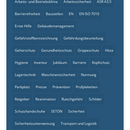
Arbeits- und Betriebsklima
Arbeitssicherheit
ASR A3.5
Barrierefreiheit
Baustellen
EN
EN ISO 7010
Erste Hilfe
Gebäudemanagement
Gefahrstoffkennzeichnung
Gefährdungsbeurteilung
Gehörschutz
Gesundheitsschutz
Grippeschutz
Hitze
Hygiene
Inventur
Jubiläum
Karriere
Kopfschutz
Lagertechnik
Maschinensicherheit
Normung
Parkplatz
Presse
Prävention
Prüfplaketten
Ratgeber
Reanimation
Rutschgefahr
Schilder
Schutzhandschuhe
SETON
Sicherheit
Sicherheitsunterweisung
Transport und Logistik