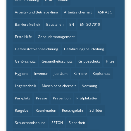
Arbeits- und Betriebsklima
Arbeitssicherheit
ASR A3.5
Barrierefreiheit
Baustellen
EN
EN ISO 7010
Erste Hilfe
Gebäudemanagement
Gefahrstoffkennzeichnung
Gefährdungsbeurteilung
Gehörschutz
Gesundheitsschutz
Grippeschutz
Hitze
Hygiene
Inventur
Jubiläum
Karriere
Kopfschutz
Lagertechnik
Maschinensicherheit
Normung
Parkplatz
Presse
Prävention
Prüfplaketten
Ratgeber
Reanimation
Rutschgefahr
Schilder
Schutzhandschuhe
SETON
Sicherheit