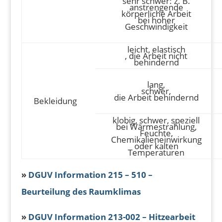
sehr schwer: z. B.
anstrengende
körperliche Arbeit
bei hoher
Geschwindigkeit
leicht, elastisch
, die Arbeit nicht
behindernd
lang,
schwer,
die Arbeit behindernd
Bekleidung
klobig, schwer, speziell
bei Wärmestrahlung,
Feuchte,
Chemikalieneinwirkung
oder kalten
Temperaturen
»
DGUV Information 215 – 510 –
Beurteilung des Raumklimas
»
DGUV Information 213-002 – Hitzearbeit