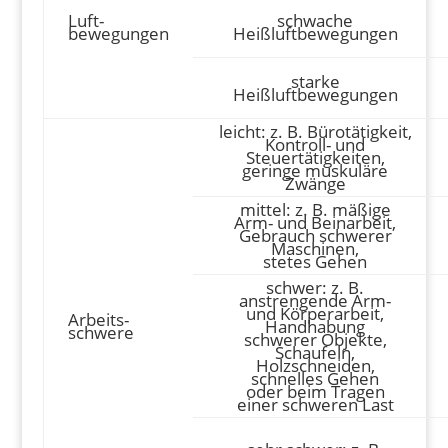
Luft-
schwache
bewegungen
Heißluftbewegungen
starke
Heißluftbewegungen
leicht: z. B. Bürotätigkeit,
Kontroll- und
Steuertätigkeiten,
geringe muskuläre
Zwänge
mittel: z. B. mäßige
Arm- und Beinarbeit,
Gebrauch schwerer
Maschinen,
stetes Gehen
schwer: z. B.
anstrengende Arm-
und Körperarbeit,
Arbeits-
Handhabung
schwere
schwerer Objekte,
Schaufeln,
Holzschneiden,
schnelles Gehen
oder beim Tragen
einer schweren Last