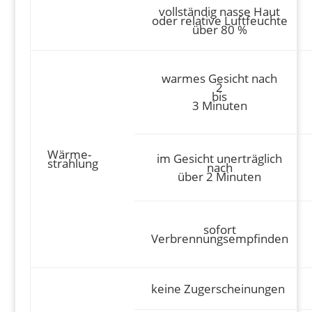
vollständig nasse Haut
oder relative Luftfeuchte
über 80 %
warmes Gesicht nach
2
bis
3 Minuten
Wärme-
im Gesicht unerträglich
strahlung
nach
über 2 Minuten
sofort
Verbrennungsempfinden
keine Zugerscheinungen