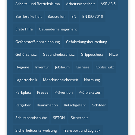
Arbeits- und Betriebsklima
Arbeitssicherheit
ASR A3.5
Barrierefreiheit
Baustellen
EN
EN ISO 7010
Erste Hilfe
Gebäudemanagement
Gefahrstoffkennzeichnung
Gefährdungsbeurteilung
Gehörschutz
Gesundheitsschutz
Grippeschutz
Hitze
Hygiene
Inventur
Jubiläum
Karriere
Kopfschutz
Lagertechnik
Maschinensicherheit
Normung
Parkplatz
Presse
Prävention
Prüfplaketten
Ratgeber
Reanimation
Rutschgefahr
Schilder
Schutzhandschuhe
SETON
Sicherheit
Sicherheitsunterweisung
Transport und Logistik