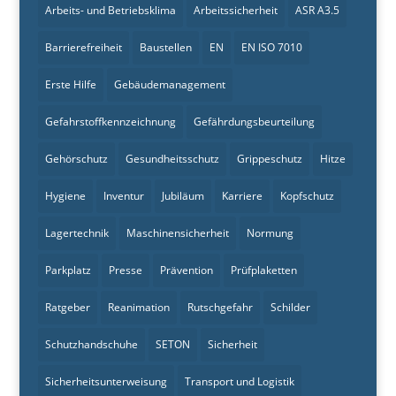
Arbeits- und Betriebsklima
Arbeitssicherheit
ASR A3.5
Barrierefreiheit
Baustellen
EN
EN ISO 7010
Erste Hilfe
Gebäudemanagement
Gefahrstoffkennzeichnung
Gefährdungsbeurteilung
Gehörschutz
Gesundheitsschutz
Grippeschutz
Hitze
Hygiene
Inventur
Jubiläum
Karriere
Kopfschutz
Lagertechnik
Maschinensicherheit
Normung
Parkplatz
Presse
Prävention
Prüfplaketten
Ratgeber
Reanimation
Rutschgefahr
Schilder
Schutzhandschuhe
SETON
Sicherheit
Sicherheitsunterweisung
Transport und Logistik