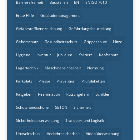
Barrierefreiheit
Baustellen
EN
EN ISO 7010
Erste Hilfe
Gebäudemanagement
Gefahrstoffkennzeichnung
Gefährdungsbeurteilung
Gehörschutz
Gesundheitsschutz
Grippeschutz
Hitze
Hygiene
Inventur
Jubiläum
Karriere
Kopfschutz
Lagertechnik
Maschinensicherheit
Normung
Parkplatz
Presse
Prävention
Prüfplaketten
Ratgeber
Reanimation
Rutschgefahr
Schilder
Schutzhandschuhe
SETON
Sicherheit
Sicherheitsunterweisung
Transport und Logistik
Umweltschutz
Verkehrssicherheit
Videoüberwachung