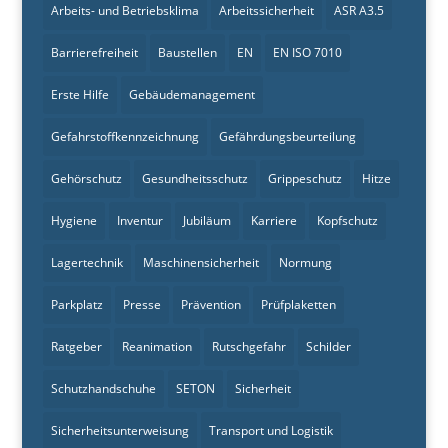
Arbeits- und Betriebsklima
Arbeitssicherheit
ASR A3.5
Barrierefreiheit
Baustellen
EN
EN ISO 7010
Erste Hilfe
Gebäudemanagement
Gefahrstoffkennzeichnung
Gefährdungsbeurteilung
Gehörschutz
Gesundheitsschutz
Grippeschutz
Hitze
Hygiene
Inventur
Jubiläum
Karriere
Kopfschutz
Lagertechnik
Maschinensicherheit
Normung
Parkplatz
Presse
Prävention
Prüfplaketten
Ratgeber
Reanimation
Rutschgefahr
Schilder
Schutzhandschuhe
SETON
Sicherheit
Sicherheitsunterweisung
Transport und Logistik