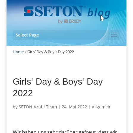
Select Page
Home
»
Girls‘ Day & Boys‘ Day 2022
Girls‘ Day & Boys‘ Day
2022
by
SETON Azubi Team
|
24. Mai 2022
|
Allgemein
Wir haben uns sehr darüber gefreut, dass wir