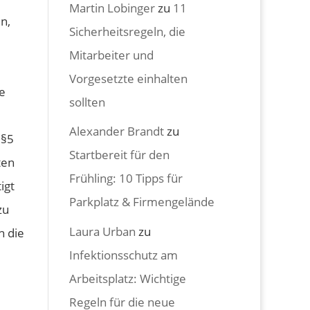
Martin Lobinger
zu
11
n,
Sicherheitsregeln, die
Mitarbeiter und
Vorgesetzte einhalten
ie
sollten
Alexander Brandt
zu
 §5
Startbereit für den
ten
Frühling: 10 Tipps für
igt
Parkplatz & Firmengelände
zu
Laura Urban
zu
h die
Infektionsschutz am
Arbeitsplatz: Wichtige
Regeln für die neue