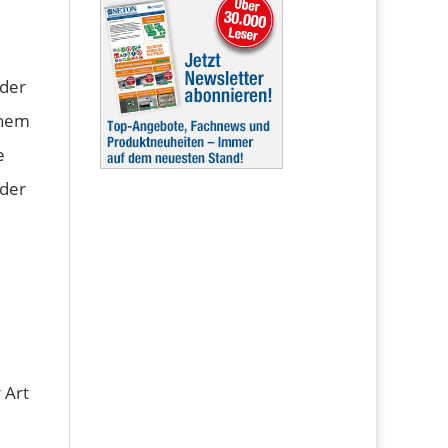
oder
inem
e
 der
 Art