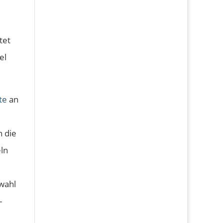
l
tet
el
te
an
n die
eln
wahl
-