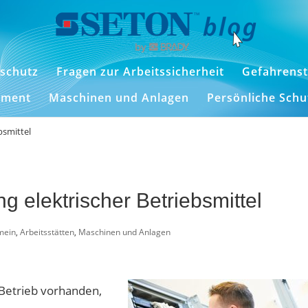
schutz
Fragen zur Arbeitssicherheit
Gefahrenst
ement
Maschinen und Anlagen
Persönliche Sch
bsmittel
 elektrischer Betriebsmittel
mein
,
Arbeitsstätten
,
Maschinen und Anlagen
 Betrieb vorhanden,