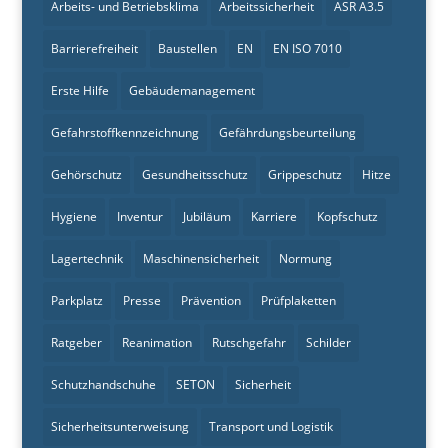
Arbeits- und Betriebsklima
Arbeitssicherheit
ASR A3.5
Barrierefreiheit
Baustellen
EN
EN ISO 7010
Erste Hilfe
Gebäudemanagement
Gefahrstoffkennzeichnung
Gefährdungsbeurteilung
Gehörschutz
Gesundheitsschutz
Grippeschutz
Hitze
Hygiene
Inventur
Jubiläum
Karriere
Kopfschutz
Lagertechnik
Maschinensicherheit
Normung
Parkplatz
Presse
Prävention
Prüfplaketten
Ratgeber
Reanimation
Rutschgefahr
Schilder
Schutzhandschuhe
SETON
Sicherheit
Sicherheitsunterweisung
Transport und Logistik