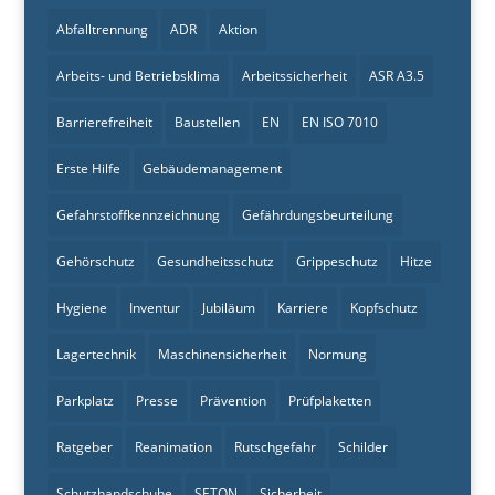
Abfalltrennung
ADR
Aktion
Arbeits- und Betriebsklima
Arbeitssicherheit
ASR A3.5
Barrierefreiheit
Baustellen
EN
EN ISO 7010
Erste Hilfe
Gebäudemanagement
Gefahrstoffkennzeichnung
Gefährdungsbeurteilung
Gehörschutz
Gesundheitsschutz
Grippeschutz
Hitze
Hygiene
Inventur
Jubiläum
Karriere
Kopfschutz
Lagertechnik
Maschinensicherheit
Normung
Parkplatz
Presse
Prävention
Prüfplaketten
Ratgeber
Reanimation
Rutschgefahr
Schilder
Schutzhandschuhe
SETON
Sicherheit