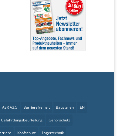
ASR A3.5
Barrierefreiheit
Baustellen
EN
Gefährdungsbeurteilung
Gehörschutz
arriere
Kopfschutz
Lagertechnik