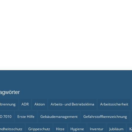
agwörter
ltrennung
ADR
Aktion
Arbeits- und Betriebsklima
Arbeitssicherheit
SO 7010
Erste Hilfe
Gebäudemanagement
Gefahrstoffkennzeichnung
ndheitsschutz
Grippeschutz
Hitze
Hygiene
Inventur
Jubiläum
K