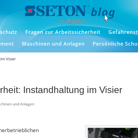
schutz
Fragen zur Arbeitssicherheit
Gefahrenst
ement
Maschinen und Anlagen
Persönliche Sch
im Visier
heit: Instandhaltung im Visier
chinen und Anlagen
nerbetrieblichen