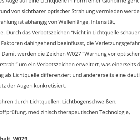
s Auge auf eine Lichtquelle in Form einer Glühbirne geric
und von sichtbarer optischer Strahlung vermieden werde
ahlung ist abhängig von Wellenlänge, Intensität,
e. Durch das Verbotszeichen “Nicht in Lichtquelle schaue
 Faktoren dahingehend beeinflusst, die Verletzungsgefahr
. Damit werden die Zeichen W027 “Warnung vor optischer
trahl” um ein Verbotszeichen erweitert, was einerseits 
g als Lichtquelle differenziert und andererseits eine deut
tz der Augen konkretisiert.
fahren durch Lichtquellen: Lichtbogenschweißen,
offprüfung, medizinisch therapeutischen Technologie,
halt, W079