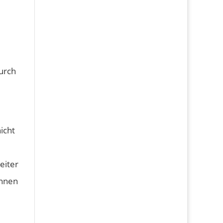
urch
icht
eiter
önnen