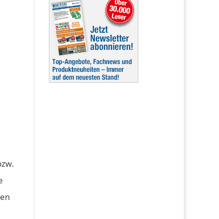
bzw.
e
nen