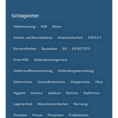
Schlagwörter
Abfalltrennung
ADR
Aktion
Arbeits- und Betriebsklima
Arbeitssicherheit
ASR A3.5
Barrierefreiheit
Baustellen
EN
EN ISO 7010
Erste Hilfe
Gebäudemanagement
Gefahrstoffkennzeichnung
Gefährdungsbeurteilung
Gehörschutz
Gesundheitsschutz
Grippeschutz
Hitze
Hygiene
Inventur
Jubiläum
Karriere
Kopfschutz
Lagertechnik
Maschinensicherheit
Normung
Parkplatz
Presse
Prävention
Prüfplaketten