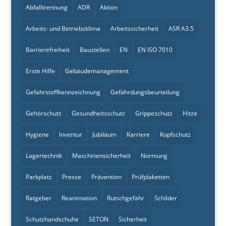
Abfalltrennung
ADR
Aktion
Arbeits- und Betriebsklima
Arbeitssicherheit
ASR A3.5
Barrierefreiheit
Baustellen
EN
EN ISO 7010
Erste Hilfe
Gebäudemanagement
Gefahrstoffkennzeichnung
Gefährdungsbeurteilung
Gehörschutz
Gesundheitsschutz
Grippeschutz
Hitze
Hygiene
Inventur
Jubiläum
Karriere
Kopfschutz
Lagertechnik
Maschinensicherheit
Normung
Parkplatz
Presse
Prävention
Prüfplaketten
Ratgeber
Reanimation
Rutschgefahr
Schilder
Schutzhandschuhe
SETON
Sicherheit