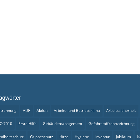
agwörter
ltrennung
ADR
Aktion
Arbeits- und Betriebsklima
Arbeitssicherheit
SO 7010
Erste Hilfe
Gebäudemanagement
Gefahrstoffkennzeichnung
ndheitsschutz
Grippeschutz
Hitze
Hygiene
Inventur
Jubiläum
K