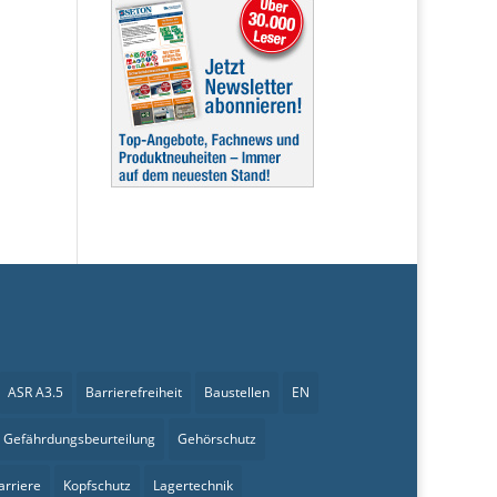
ASR A3.5
Barrierefreiheit
Baustellen
EN
Gefährdungsbeurteilung
Gehörschutz
arriere
Kopfschutz
Lagertechnik