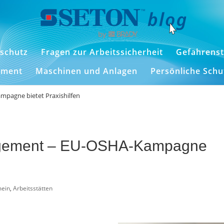
schutz
Fragen zur Arbeitssicherheit
Gefahrenst
ement
Maschinen und Anlagen
Persönliche Sch
agne bietet Praxishilfen
gement – EU-OSHA-Kampagne
mein
,
Arbeitsstätten