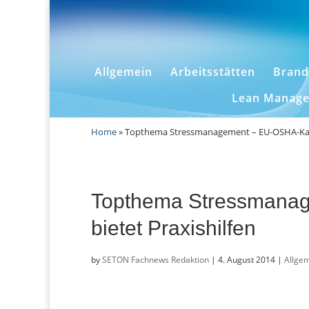
Allgemein
Arbeitsstätten
Brand
Lean Manag
Home
»
Topthema Stressmanagement – EU-OSHA-Kamp
Topthema Stressmana
bietet Praxishilfen
by
SETON Fachnews Redaktion
|
4. August 2014
|
Allge